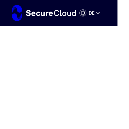
DE
Starten Sie Ih
14-tägige Test