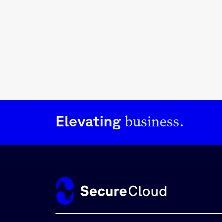
business.
Elevating